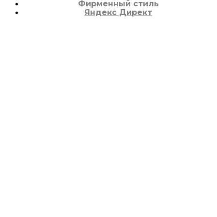
Фирменный стиль
Яндекс Директ
SEO-продвижение для производителя
авиационных масел и смазок
Seo
SEO-продвижение сайта коттеджного поселка
«Ромашково»
Seo