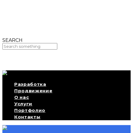
Seo
Как «Геоприборы» увеличили трафик в 18 раз
за 8 лет партнерства
Seo
Как «Доступный Сервис» увеличили поток
клиентов на 40%
Seo
SEO продвижение сайта по поверке счетчиков
Seo
SEARCH
Your Cart Is Empty!
Разработка
Продвижение
О нас
Услуги
Портфолио
Контакты